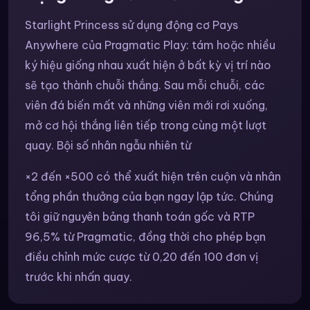
Starlight Princess sử dụng động cơ Pays
Anywhere của Pragmatic Play: tám hoặc nhiều
ký hiệu giống nhau xuất hiện ở bất kỳ vị trí nào
sẽ tạo thành chuỗi thắng. Sau mỗi chuỗi, các
viên đá biến mất và những viên mới rơi xuống,
mở cơ hội thắng liên tiếp trong cùng một lượt
quay. Bội số nhân ngẫu nhiên từ
×2 đến ×500 có thể xuất hiện trên cuộn và nhân
tổng phần thưởng của bạn ngay lập tức. Chúng
tôi giữ nguyên bảng thanh toán gốc và RTP
96,5% từ Pragmatic, đồng thời cho phép bạn
điều chỉnh mức cược từ 0,20 đến 100 đơn vị
trước khi nhấn quay.