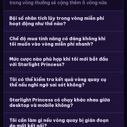
trong vòng thưởng sẽ cộng thêm 5 vòng nữa.
Bội số nhân tích lũy trong vòng miễn phí
hoạt động như thế nào?
Chế độ mua tính năng có đáng không khi
tôi muốn vào vòng miễn phí nhanh?
Mức cược nào phù hợp khi tôi mới bắt đầu
với Starlight Princess?
Tôi có thể kiểm tra kết quả vòng quay cụ
thể nếu nghi ngờ sai sót không?
Starlight Princess có chạy khác nhau giữa
desktop và mobile không?
Tôi cần làm gì nếu vòng quay bị gián đoạn
do mất kết nối?