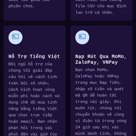
phiên chơi.
file CSV cho mục đích
lưu trữ cá nhân.
Hỗ Trợ Tiếng Việt
Nạp Rút Qua MoMo,
ZaloPay, VNPay
Đội ngũ hỗ trợ của
Bạn chọn MoMo,
chúng tôi giải đáp
ZaloPay hoặc VNPay
câu hỏi về cách tính
trong mục Nạp Tiền,
toán bội số nhân,
nhập số tiền và quét
cách kích hoạt vòng
mã QR để hoàn tất
miễn phí hoặc cách sử
trong vài giây. Khi
dụng chế độ mua tính
muốn rút, chúng tôi
năng bằng tiếng Việt
chuyển khoản về cùng
qua chat trực tiếp
ví điện tử trong vòng
hoặc email. Bạn nhận
24 giờ sau khi xác
phản hồi trong vài
minh danh tính, không
phút đến vài giờ tùy