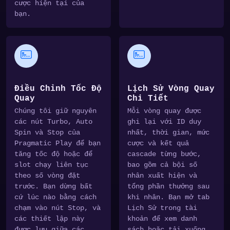
cược hiện tại của
bạn.
Điều Chỉnh Tốc Độ
Lịch Sử Vòng Quay
Quay
Chi Tiết
Chúng tôi giữ nguyên
Mỗi vòng quay được
các nút Turbo, Auto
ghi lại với ID duy
Spin và Stop của
nhất, thời gian, mức
Pragmatic Play để bạn
cược và kết quả
tăng tốc độ hoặc để
cascade từng bước,
slot chạy liên tục
bao gồm cả bội số
theo số vòng đặt
nhân xuất hiện và
trước. Bạn dừng bất
tổng phần thưởng sau
cứ lúc nào bằng cách
khi nhân. Bạn mở tab
chạm vào nút Stop, và
Lịch Sử trong tài
các thiết lập này
khoản để xem danh
được lưu giữa các
sách hoặc tải xuống