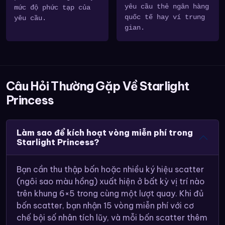
yêu cầu thẻ ngân hàng
mức độ phức tạp của
quốc tế hay ví trung
yêu cầu.
gian.
Câu Hỏi Thường Gặp Về Starlight
Princess
Làm sao để kích hoạt vòng miễn phí trong
Starlight Princess?
Bạn cần thu thập bốn hoặc nhiều ký hiệu scatter
(ngôi sao màu hồng) xuất hiện ở bất kỳ vị trí nào
trên khung 6×5 trong cùng một lượt quay. Khi đủ
bốn scatter, bạn nhận 15 vòng miễn phí với cơ
chế bội số nhân tích lũy, và mỗi bốn scatter thêm