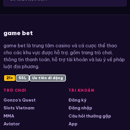
game bet
game bet là trung tâm casino và cá cược thể thao
cho các khu vực được hỗ trợ, gồm trang trò chơi,
thông tin thanh toán, hỗ trợ tài khoản và lưu ý về pháp
luật địa phương.
21+
SSL
Ưu tiên di động
TRÒ CHƠI
TÀI KHOẢN
Gonzo's Quest
Đăng ký
Slots Vietnam
Đăng nhập
MMA
Câu hỏi thường gặp
Aviator
App