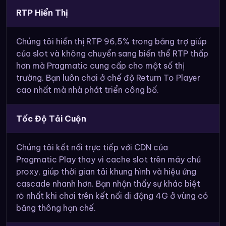
RTP Hiển Thị
Chúng tôi hiển thị RTP 96,5% trong bảng trợ giúp
của slot và không chuyển sang biến thể RTP thấp
hơn mà Pragmatic cung cấp cho một số thị
trường. Bạn luôn chơi ở chế độ Return To Player
cao nhất mà nhà phát triển công bố.
Tốc Độ Tải Cuộn
Chúng tôi kết nối trực tiếp với CDN của
Pragmatic Play thay vì cache slot trên máy chủ
proxy, giúp thời gian tải khung hình và hiệu ứng
cascade nhanh hơn. Bạn nhận thấy sự khác biệt
rõ nhất khi chơi trên kết nối di động 4G ở vùng có
băng thông hạn chế.